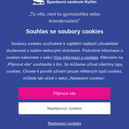
„To víte, není to gymnastika nebo
krasobruslení.“
Emil Zátopek
Souhlas se soubory cookies
Facebook
Instagram
Soubory cookies využíváme k zajištění nejlepší uživatelské
zkušenosti s našimi webovými stránkami. Podrobné informace o
cookies naleznete v sekci
Více informací o cookies
. Kliknutím na
„Přijmout vše“ souhlasíte s tím, že můžeme užívat všechny typy
Fakturační údaje
cookies. Chcete-li povolit užívání pouze některých typů cookies,
můžete tak učinit v sekci „Nastavení cookies“.
Adresa stadionu
Kontakty
Přijmout vše
Nepřijmout cookies
© 2019 - 2026 Sportovní centrum Kuřim, z.s.
|
Nastavení
cookies
| vytvořil:
webProgress
Nastavení cookies